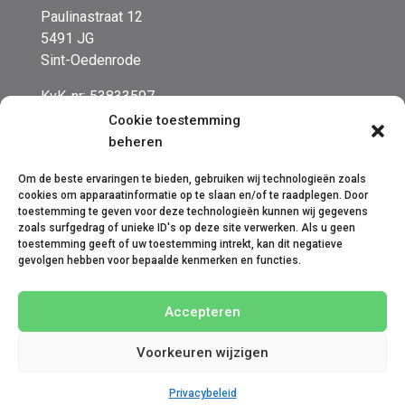
Paulinastraat 12
5491 JG
Sint-Oedenrode
KvK-nr: 53833597
BTW-nr:NL001702431B23
Cookie toestemming
beheren
Om de beste ervaringen te bieden, gebruiken wij technologieën zoals
cookies om apparaatinformatie op te slaan en/of te raadplegen. Door
toestemming te geven voor deze technologieën kunnen wij gegevens
zoals surfgedrag of unieke ID's op deze site verwerken. Als u geen
toestemming geeft of uw toestemming intrekt, kan dit negatieve
gevolgen hebben voor bepaalde kenmerken en functies.
Algemene voorwaarden
Disclaimer
Cookies
Privacy
Klachtenregeling
Accepteren
Voorkeuren wijzigen
© 2026 Deze website draait op het
websitesysteem
Bloom
Privacybeleid