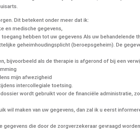
uisarts.
rgen. Dit betekent onder meer dat ik:
ke en medische gegevens,
n toegang hebben tot uw gegevens
Als uw behandelende th
ettelijke geheimhoudingsplicht (beroepsgeheim).
De gegeve
 bijvoorbeeld als de therapie is afgerond of bij een verwi
temming
dens mijn afwezigheid
jdens intercollegiale toetsing.
dossier wordt gebruikt voor de financiële administratie,
zo
ik wil maken van uw gegevens, dan zal ik u eerst informe
de gegevens die door de zorgverzekeraar gevraagd worden,