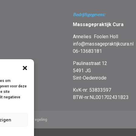
Bedrijfsgegevens:
Massagepraktijk Cura
Annelies Foolen Holl
info@massagepraktijkcura.nl
06-13683181
Paulinastraat 12
5491 JG
Sint-Oedenrode
kies om
 geven voor deze
KvK-nr: 53833597
e site
BTW-nr:NL001702431B23
it negatieve
zigen
Privacy
Klachtenregeling