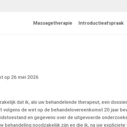
Massagetherapie
Introductieafspraak
kt op 26 mei 2026
kelijk dat ik, als uw behandelende therapeut, een dossier a
jft volgens de wet op de behandelovereenkomst 20 jaar b
heidstoestand en gegevens over de uitgevoerde onderzoek
behandeling noodzakelijk zijn en die ik, na uw expliciet