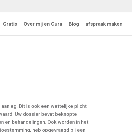
Gratis
Over mij en Cura
Blog
afspraak maken
anleg. Dit is ook een wettelijke plicht
ewaard.
Uw dossier bevat beknopte
en en behandelingen.
Ook worden in het
e toestemming, heb opgevraagd bij een