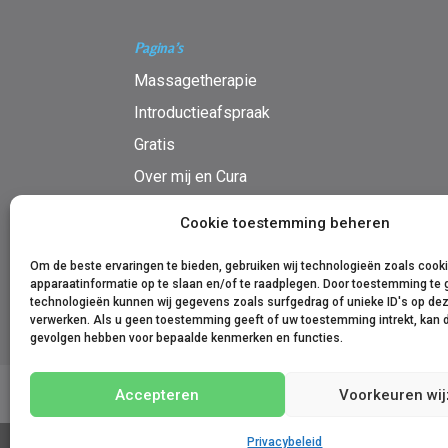
Pagina’s
Massagetherapie
Introductieafspraak
Gratis
Over mij en Cura
Blog
Cookie toestemming beheren
afspraak maken
Om de beste ervaringen te bieden, gebruiken wij technologieën zoals coo
apparaatinformatie op te slaan en/of te raadplegen. Door toestemming te
technologieën kunnen wij gegevens zoals surfgedrag of unieke ID's op dez
verwerken. Als u geen toestemming geeft of uw toestemming intrekt, kan d
gevolgen hebben voor bepaalde kenmerken en functies.
Accepteren
Voorkeuren wij
Algemene voorwaarden
Disclaimer
Cookies
Privacybeleid