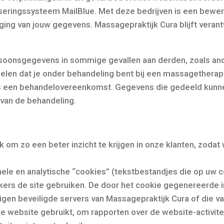
iseringssysteem MailBlue. Met deze bedrijven is een bew
ging van jouw gegevens. Massagepraktijk Cura blijft veran
soonsgegevens in sommige gevallen aan derden, zoals ande
 delen dat je onder behandeling bent bij een massagetherape
s een behandelovereenkomst. Gegevens die gedeeld kunne
 van de behandeling.
om zo een beter inzicht te krijgen in onze klanten, zodat 
nele en analytische “cookies” (tekstbestandjes die op uw
kers de site gebruiken. De door het cookie gegenereerde 
en beveiligde servers van Massagepraktijk Cura of die van
e website gebruikt, om rapporten over de website-activitei