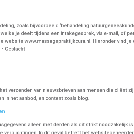
deling, zoals bijvoorbeeld ‘behandeling natuurgeneeskunde’
lke je deelt tijdens een intakegesprek, via e-mail, of per
 de website www.massagepraktijkcura.nl. Hieronder vind j
 • Geslacht
het verzenden van nieuwsbrieven aan mensen die cliënt zi
en in het aanbod, en content zoals blog.
en
sgegevens alleen met derden als dit strikt noodzakelijk i
e verplichtingen. In dit geval betreft het websitebeheerde