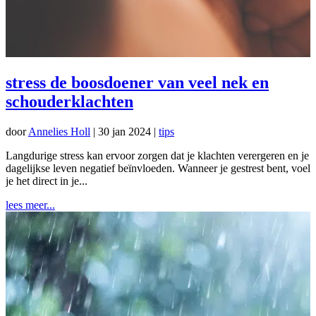
stress de boosdoener van veel nek en
schouderklachten
door
Annelies Holl
|
30 jan 2024
|
tips
Langdurige stress kan ervoor zorgen dat je klachten verergeren en je
dagelijkse leven negatief beïnvloeden. Wanneer je gestrest bent, voel
je het direct in je...
lees meer...