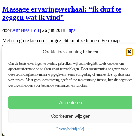
Massage ervaringsverhaal: “ik durf te
zeggen wat ik vind”
door
Annelies Holl
|
26 jun 2018
|
tips
Met een grote lach op haar gezicht komt ze binnen. Een knap
vriendelijk mens die eruit ziet of alles haar voor de wind gaat. Maar
achter dat masker schuilt...
Cookie toestemming beheren
lees meer...
Om de beste ervaringen te bieden, gebruiken wij technologieën zoals cookies om
apparaatinformatie op te slaan en/of te raadplegen. Door toestemming te geven voor
deze technologieën kunnen wij gegevens zoals surfgedrag of unieke ID's op deze site
verwerken. Als u geen toestemming geeft of uw toestemming intrekt, kan dit negatieve
gevolgen hebben voor bepaalde kenmerken en functies.
Accepteren
Voorkeuren wijzigen
Privacybeleid
{title}