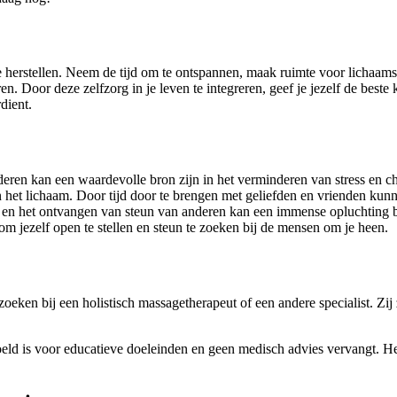
m te herstellen. Neem de tijd om te ontspannen, maak ruimte voor lich
n. Door deze zelfzorg in je leven te integreren, geef je jezelf de best
dient.
ren kan een waardevolle bron zijn in het verminderen van stress en chr
in het lichaam. Door tijd door te brengen met geliefden en vrienden k
 en het ontvangen van steun van anderen kan een immense opluchting bi
m jezelf open te stellen en steun te zoeken bij de mensen om je heen.
eken bij een holistisch massagetherapeut of een andere specialist. Zij 
oeld is voor educatieve doeleinden en geen medisch advies vervangt. Het