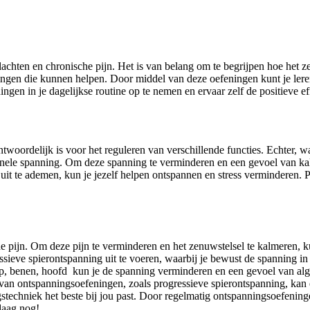
klachten en chronische pijn. Het is van belang om te begrijpen hoe het z
gen die kunnen helpen. Door middel van deze oefeningen kunt je leren
en in je dagelijkse routine op te nemen en ervaar zelf de positieve effe
twoordelijk is voor het reguleren van verschillende functies. Echter, w
tionele spanning. Om deze spanning te verminderen en een gevoel van kal
it te ademen, kun je jezelf helpen ontspannen en stress verminderen. 
he pijn. Om deze pijn te verminderen en het zenuwstelsel te kalmeren,
sieve spierontspanning uit te voeren, waarbij je bewust de spanning in v
mp, benen, hoofd kun je de spanning verminderen en een gevoel van al
 van ontspanningsoefeningen, zoals progressieve spierontspanning, kan
techniek het beste bij jou past. Door regelmatig ontspanningsoefeninge
daag nog!