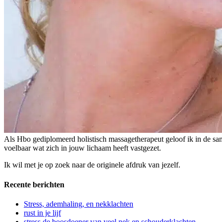
Als Hbo gediplomeerd holistisch massagetherapeut geloof ik in de sam
voelbaar wat zich in jouw lichaam heeft vastgezet.
Ik wil met je op zoek naar de originele afdruk van jezelf.
Recente berichten
Stress, ademhaling, en nekklachten
rust in je lijf
stress de boosdoener van veel nek en schouderklachten