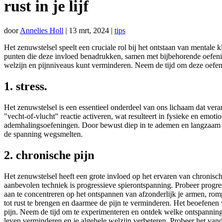
rust in je lijf
door
Annelies Holl
|
13 mrt, 2024
|
tips
Het zenuwstelsel speelt een cruciale rol bij het ontstaan van mentale 
punten die deze invloed benadrukken, samen met bijbehorende oefenin
welzijn en pijnniveaus kunt verminderen. Neem de tijd om deze oefening
1. stress.
Het zenuwstelsel is een essentieel onderdeel van ons lichaam dat veran
"vecht-of-vlucht" reactie activeren, wat resulteert in fysieke en emo
ademhalingsoefeningen. Door bewust diep in te ademen en langzaam u
de spanning wegsmelten.
2. chronische pijn
Het zenuwstelsel heeft een grote invloed op het ervaren van chronisc
aanbevolen techniek is progressieve spierontspanning. Probeer progres
aan te concentreren op het ontspannen van afzonderlijk je armen, ro
tot rust te brengen en daarmee de pijn te verminderen. Het beoefenen
pijn. Neem de tijd om te experimenteren en ontdek welke ontspannings
leven verminderen en je algehele welzijn verbeteren. Probeer het van