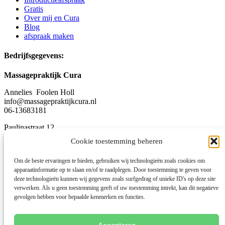
Gratis
Over mij en Cura
Blog
afspraak maken
Bedrijfsgegevens:
Massagepraktijk Cura
Annelies Foolen Holl
info@massagepraktijkcura.nl
06-13683181
Paulinastraat 12
5491 JG
Cookie toestemming beheren
Sint-Oedenrode
Om de beste ervaringen te bieden, gebruiken wij technologieën zoals cookies om
KvK-nr: 53833597
apparaatinformatie op te slaan en/of te raadplegen. Door toestemming te geven voor
BTW-nr:NL001702431B23
deze technologieën kunnen wij gegevens zoals surfgedrag of unieke ID's op deze site
verwerken. Als u geen toestemming geeft of uw toestemming intrekt, kan dit negatieve
Algemene voorwaarden
gevolgen hebben voor bepaalde kenmerken en functies.
Disclaimer
Cookies
Privacy
Klachtenregeling