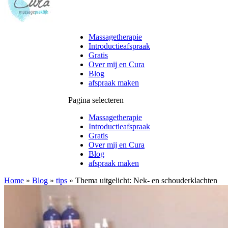
Massagetherapie
Introductieafspraak
Gratis
Over mij en Cura
Blog
afspraak maken
Pagina selecteren
Massagetherapie
Introductieafspraak
Gratis
Over mij en Cura
Blog
afspraak maken
Home
»
Blog
»
tips
»
Thema uitgelicht: Nek- en schouderklachten